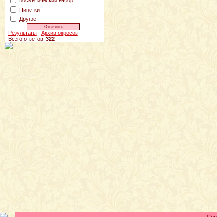
Косметический набор
Пинетки
Другое
Результаты
|
Архив опросов
Всего ответов:
322
Cop