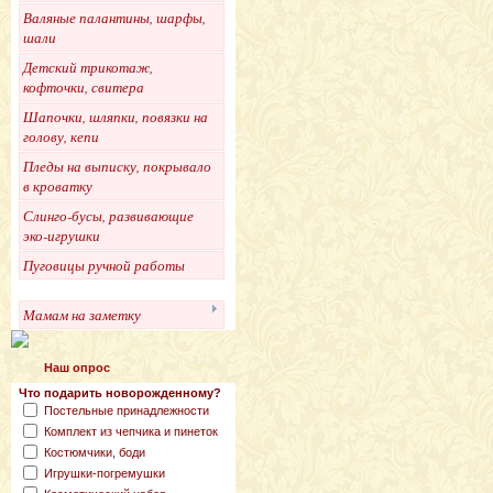
Валяные палантины, шарфы,
шали
Детский трикотаж,
кофточки, свитера
Шапочки, шляпки, повязки на
голову, кепи
Пледы на выписку, покрывало
в кроватку
Слинго-бусы, развивающие
эко-игрушки
Пуговицы ручной работы
Мамам на заметку
Наш опрос
Что подарить новорожденному?
Постельные принадлежности
Комплект из чепчика и пинеток
Костюмчики, боди
Игрушки-погремушки