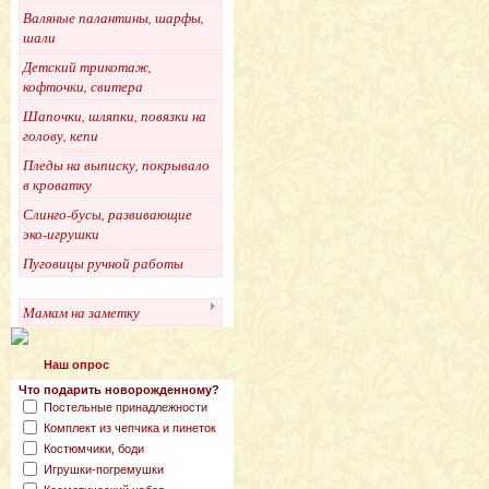
Валяные палантины, шарфы,
шали
Детский трикотаж,
кофточки, свитера
Шапочки, шляпки, повязки на
голову, кепи
Пледы на выписку, покрывало
в кроватку
Слинго-бусы, развивающие
эко-игрушки
Пуговицы ручной работы
Мамам на заметку
Наш опрос
Что подарить новорожденному?
Постельные принадлежности
Комплект из чепчика и пинеток
Костюмчики, боди
Игрушки-погремушки