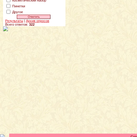
Косметический набор
Пинетки
Другое
Результаты
|
Архив опросов
Всего ответов:
322
Cop