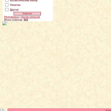
Косметический набор
Пинетки
Другое
Результаты
|
Архив опросов
Всего ответов:
322
Cop