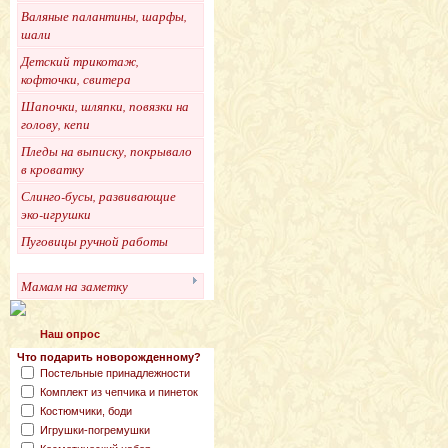
Валяные палантины, шарфы,
шали
Детский трикотаж,
кофточки, свитера
Шапочки, шляпки, повязки на
голову, кепи
Пледы на выписку, покрывало
в кроватку
Слинго-бусы, развивающие
эко-игрушки
Пуговицы ручной работы
Мамам на заметку
Наш опрос
Что подарить новорожденному?
Постельные принадлежности
Комплект из чепчика и пинеток
Костюмчики, боди
Игрушки-погремушки