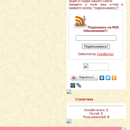
акций и скидок нашего сайта!
(введите в поле ваш e-mail и
нажмите кнопку "подписываюсь"!
Подпишись на RSS
Обновления!!!
:
Delivered by
FeedBurner
Поделиться…
Статистика
Онлайн всего:
1
Гостей:
1
Пользователей:
0