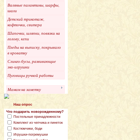
Валяные палантины, шарфы,
шали
Детский трикотаж,
кофточки, свитера
Шапочки, шляпки, повязки на
голову, кепи
Пледы на выписку, покрывало
в кроватку
Слинго-бусы, развивающие
эко-игрушки
Пуговицы ручной работы
Мамам на заметку
Наш опрос
Что подарить новорожденному?
Постельные принадлежности
Комплект из чепчика и пинеток
Костюмчики, боди
Игрушки-погремушки