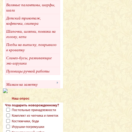
Валяные палантины, шарфы,
шали
Детский трикотаж,
кофточки, свитера
Шапочки, шляпки, повязки на
голову, кепи
Пледы на выписку, покрывало
в кроватку
Слинго-бусы, развивающие
эко-игрушки
Пуговицы ручной работы
Мамам на заметку
Наш опрос
Что подарить новорожденному?
Постельные принадлежности
Комплект из чепчика и пинеток
Костюмчики, боди
Игрушки-погремушки