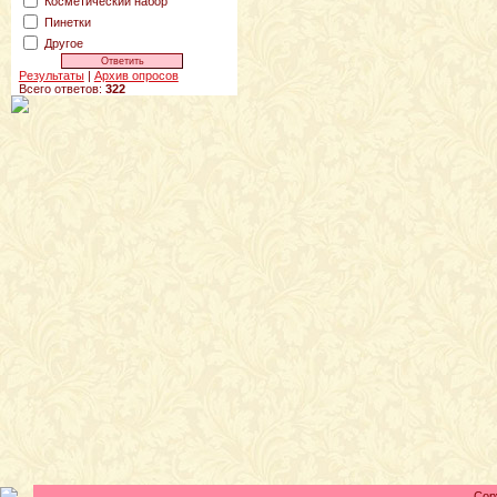
Косметический набор
Пинетки
Другое
Результаты
|
Архив опросов
Всего ответов:
322
Cop