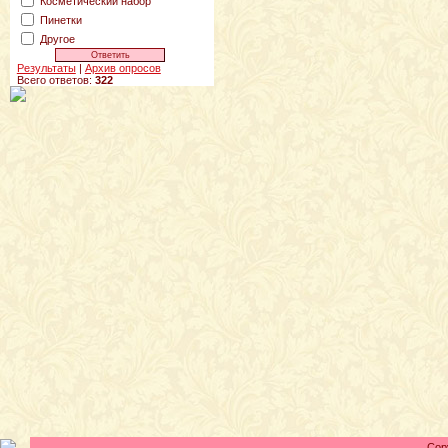
Косметический набор
Пинетки
Другое
Результаты
|
Архив опросов
Всего ответов:
322
Cop