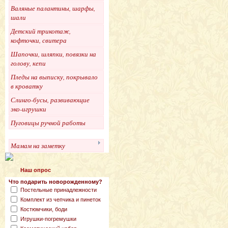
Валяные палантины, шарфы,
шали
Детский трикотаж,
кофточки, свитера
Шапочки, шляпки, повязки на
голову, кепи
Пледы на выписку, покрывало
в кроватку
Слинго-бусы, развивающие
эко-игрушки
Пуговицы ручной работы
Мамам на заметку
Наш опрос
Что подарить новорожденному?
Постельные принадлежности
Комплект из чепчика и пинеток
Костюмчики, боди
Игрушки-погремушки