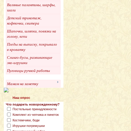
Валяные палантины, шарфы,
шали
Детский трикотаж,
кофточки, свитера
Шапочки, шляпки, повязки на
голову, кепи
Пледы на выписку, покрывало
в кроватку
Слинго-бусы, развивающие
эко-игрушки
Пуговицы ручной работы
Мамам на заметку
Наш опрос
Что подарить новорожденному?
Постельные принадлежности
Комплект из чепчика и пинеток
Костюмчики, боди
Игрушки-погремушки