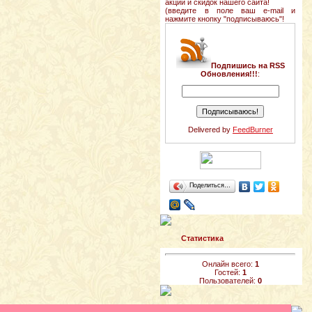
акций и скидок нашего сайта!
(введите в поле ваш e-mail и
нажмите кнопку "подписываюсь"!
Подпишись на RSS
Обновления!!!
:
Delivered by
FeedBurner
Поделиться…
Статистика
Онлайн всего:
1
Гостей:
1
Пользователей:
0