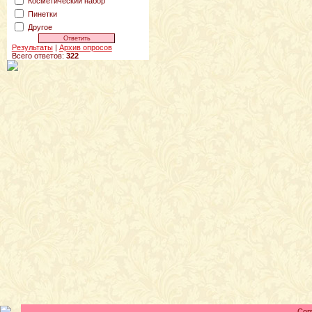
Косметический набор
Пинетки
Другое
Результаты
|
Архив опросов
Всего ответов:
322
Cop