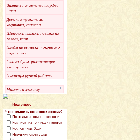
Валяные палантины, шарфы,
шали
Детский трикотаж,
кофточки, свитера
Шапочки, шляпки, повязки на
голову, кепи
Пледы на выписку, покрывало
в кроватку
Слинго-бусы, развивающие
эко-игрушки
Пуговицы ручной работы
Мамам на заметку
Наш опрос
Что подарить новорожденному?
Постельные принадлежности
Комплект из чепчика и пинеток
Костюмчики, боди
Игрушки-погремушки