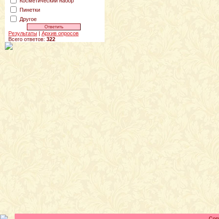
Косметический набор
Пинетки
Другое
Результаты
|
Архив опросов
Всего ответов:
322
Cop