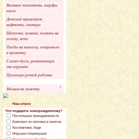
Валяные палантины, шарфы,
шали
Детский трикотаж,
кофточки, свитера
Шапочки, шляпки, повязки на
голову, кепи
Пледы на выписку, покрывало
в кроватку
Слинго-бусы, развивающие
эко-игрушки
Пуговицы ручной работы
Мамам на заметку
Наш опрос
Что подарить новорожденному?
Постельные принадлежности
Комплект из чепчика и пинеток
Костюмчики, боди
Игрушки-погремушки