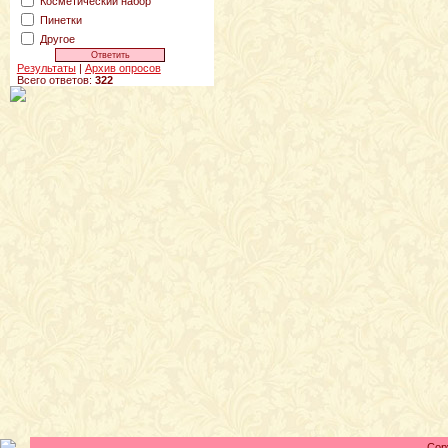
Косметический набор
Пинетки
Другое
Результаты
|
Архив опросов
Всего ответов:
322
Cop