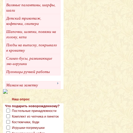
Валяные палантины, шарфы,
шали
Детский трикотаж,
кофточки, свитера
Шапочки, шляпки, повязки на
голову, кепи
Пледы на выписку, покрывало
в кроватку
Слинго-бусы, развивающие
эко-игрушки
Пуговицы ручной работы
Мамам на заметку
Наш опрос
Что подарить новорожденному?
Постельные принадлежности
Комплект из чепчика и пинеток
Костюмчики, боди
Игрушки-погремушки