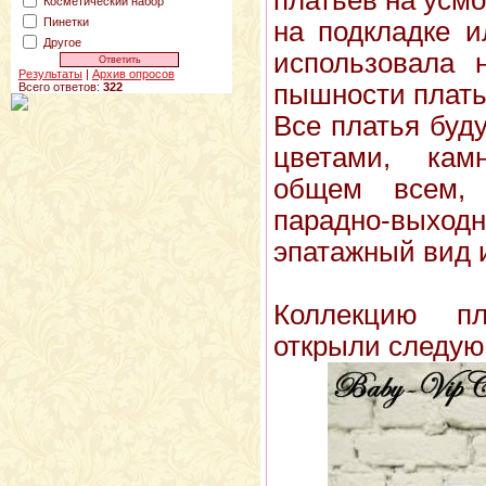
Косметический набор
Пинетки
на подкладке и
Другое
использовала 
Результаты
|
Архив опросов
пышности плать
Всего ответов:
322
Все платья буд
цветами, кам
общем всем,
парадно-вых
эпатажный вид 
Коллекцию п
открыли следую