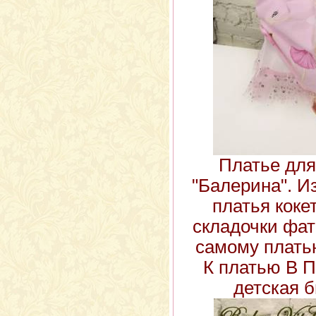
Платье для
"Балерина". И
платья кок
складочки фат
самому плать
К платью В 
детская б