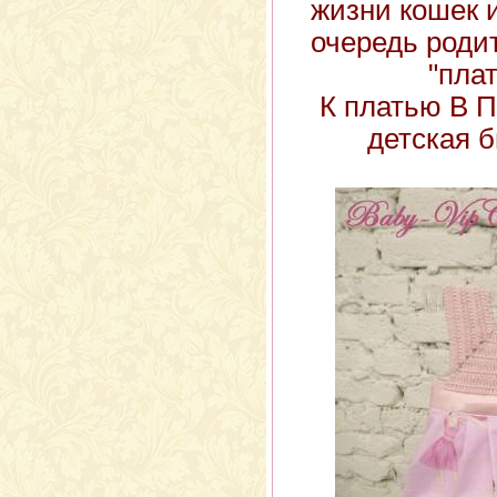
жизни кошек 
очередь роди
"плат
К платью В 
детская б