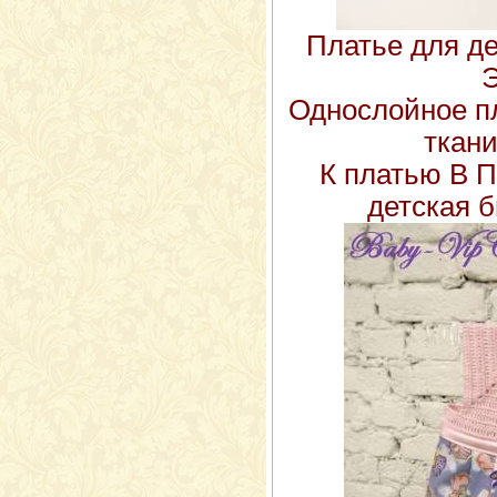
Платье для д
Э
Однослойное п
ткан
К платью В 
детская б