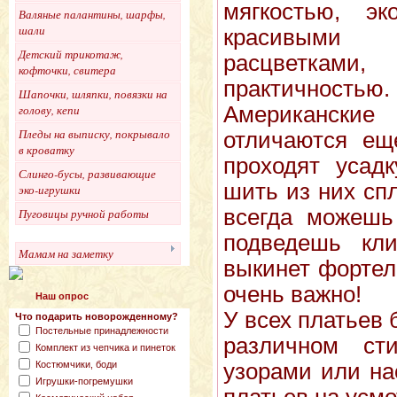
мягкостью, эко
Валяные палантины, шарфы,
шали
красивыми
Детский трикотаж,
расцветка
кофточки, свитера
практичностью.
Шапочки, шляпки, повязки на
Американски
голову, кепи
Пледы на выписку, покрывало
отличаются ещ
в кроватку
проходят усадк
Слинго-бусы, развивающие
шить из них сп
эко-игрушки
всегда можешь
Пуговицы ручной работы
подведешь кли
Мамам на заметку
выкинет фортель
очень важно!
Наш опрос
У всех платьев 
Что подарить новорожденному?
Постельные принадлежности
различном ст
Комплект из чепчика и пинеток
Костюмчики, боди
узорами или на
Игрушки-погремушки
платьев на усм