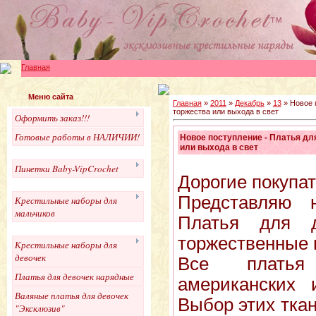
Главная
Меню сайта
Главная
»
2011
»
Декабрь
»
13
» Новое 
торжества или выхода в свет
Оформить заказ!!!
Готовые работы в НАЛИЧИИ!
Новое поступление - Платья дл
или выхода в свет
Пинетки Baby-VipCrochet
Дорогие покупа
Представляю 
Крестильные наборы для
мальчиков
Платья для 
торжественные 
Крестильные наборы для
девочек
Все платья
Платья для девочек нарядные
американских 
Валяные платья для девочек
Выбор этих тка
"Эксклюзив"