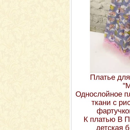
Платье для
"
Однослойное п
ткани с ри
фартучко
К платью В 
детская б