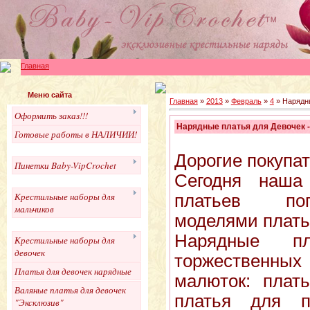
Главная
Меню сайта
Главная
»
2013
»
Февраль
»
4
» Нарядны
Оформить заказ!!!
Нарядные платья для Девочек -
Готовые работы в НАЛИЧИИ!
Дорогие покупат
Пинетки Baby-VipCrochet
Сегодня наша
Крестильные наборы для
платьев по
мальчиков
моделями плать
Нарядные п
Крестильные наборы для
девочек
торжественн
Платья для девочек нарядные
малюток: плат
Валяные платья для девочек
платья для п
"Эксклюзив"