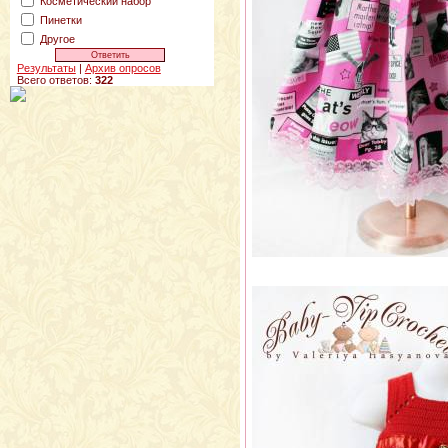
Косметический набор
Пинетки
Другое
Результаты
|
Архив опросов
Всего ответов:
322