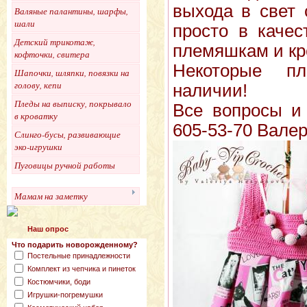
выхода в свет 
Валяные палантины, шарфы,
шали
просто в каче
Детский трикотаж,
племяшкам и кр
кофточки, свитера
Некоторые п
Шапочки, шляпки, повязки на
голову, кепи
наличии!
Пледы на выписку, покрывало
Все вопросы и 
в кроватку
605-53-70 Валер
Слинго-бусы, развивающие
эко-игрушки
Пуговицы ручной работы
Мамам на заметку
Наш опрос
Что подарить новорожденному?
Постельные принадлежности
Комплект из чепчика и пинеток
Костюмчики, боди
Игрушки-погремушки