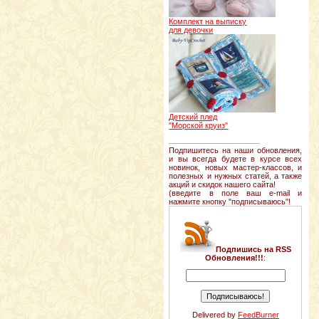
Комплект на выписку
для девочки
Детский плед
"Морской круиз"
________________
Подпишитесь на наши обновления,
и вы всегда будете в курсе всех
новинок, новых мастер-классов, и
полезных и нужных статей, а также
акций и скидок нашего сайта!
(введите в поле ваш e-mail и
нажмите кнопку "подписываюсь"!
Подпишись на RSS
Обновления!!!
:
Delivered by
FeedBurner