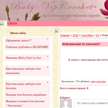
Главная
Меню сайта
Главная
»
2010
»
Сентябрь
»
10
» Инфо
Оформить заказ!!!
Информация по заказам!!!
Готовые работы в НАЛИЧИИ!
Пинетки Baby-VipCrochet
В связи с некоторыми обстояте
Крестильные наборы для
мальчиков
Просмотров: 778 | Добавил:
baby-vipcrohet
Крестильные наборы для
девочек
Всего комментариев:
0
Платья для девочек нарядные
Войдите:
Валяные платья для девочек
"Эксклюзив"