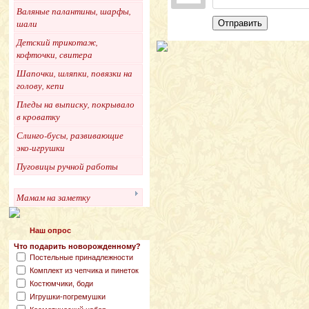
Валяные палантины, шарфы,
шали
Отправить
Детский трикотаж,
кофточки, свитера
Шапочки, шляпки, повязки на
голову, кепи
Пледы на выписку, покрывало
в кроватку
Слинго-бусы, развивающие
эко-игрушки
Пуговицы ручной работы
Мамам на заметку
Наш опрос
Что подарить новорожденному?
Постельные принадлежности
Комплект из чепчика и пинеток
Костюмчики, боди
Игрушки-погремушки