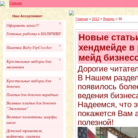
Главная
Наш Ассортимент
Главная
»
2012
»
Январь
»
30
Оформить заказ!!!
Готовые работы в НАЛИЧИИ!
Новые статьи
хендмейде в 
Пинетки Baby-VipCrochet
мейд бизнес
Крестильные наборы для
мальчиков
Дорогие читател
В Нашем раздел
Крестильные наборы для
появилось более
девочек
ведения бизнес
Платья для девочек нарядные
Валяные платья для девочек
Надеемся, что 
"Эксклюзив"
покажется Вам 
Валяные палантины, шарфы,
полезной!
шали
Детский трикотаж,
кофточки, свитера