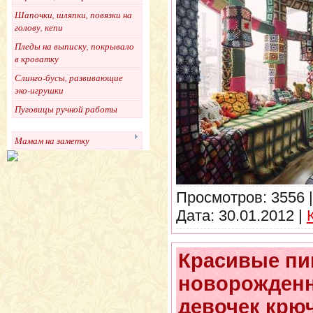
Шапочки, шляпки, повязки на
голову, кепи
Пледы на выписку, покрывало
в кроватку
Слинго-бусы, развивающие
эко-игрушки
Пуговицы ручной работы
Мамам на заметку
Просмотров:
3556
Дата:
30.01.2012
|
Красивые пи
новорожденн
девочек крюч