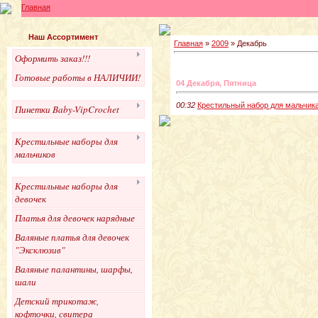
Главная
Наш Ассортимент
Главная
»
2009
»
Декабрь
Оформить заказ!!!
Готовые работы в НАЛИЧИИ!
04 Декабря, Пятница
00:32
Крестильный набор для мальчика
Пинетки Baby-VipCrochet
Крестильные наборы для
мальчиков
Крестильные наборы для
девочек
Платья для девочек нарядные
Валяные платья для девочек
"Эксклюзив"
Валяные палантины, шарфы,
шали
Детский трикотаж,
кофточки, свитера