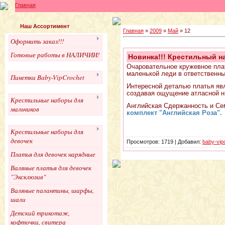
Главная
Наш Ассортимент
Главная
»
2009
»
Май
»
12
Оформить заказ!!!
Готовые работы в НАЛИЧИИ!
Новинка!!! Крестильный н
Очаровательное кружевное пла
маленькой леди в ответственны
Пинетки Baby-VipCrochet
Интересной деталью платья яв
создавая ощущение атласной н
Крестильные наборы для
Английская Сдержанность и Се
мальчиков
комплект "Английская Роза".
Крестильные наборы для
девочек
Просмотров:
1719
|
Добавил:
baby-vip
Платья для девочек нарядные
Валяные платья для девочек
"Эксклюзив"
Валяные палантины, шарфы,
шали
Детский трикотаж,
кофточки, свитера