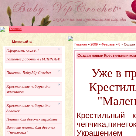
Главная
Меню сайта
Главная
»
2009
»
Февраль
»
8
» Создан 
Оформить заказ!!!
Создан новый Крестильный ком
Готовые работы в НАЛИЧИИ!
Уже в п
Пинетки Baby-VipCrochet
Крестил
Крестильные наборы для
мальчиков
"Мален
Крестильные наборы для
девочек
Крестильный к
Платья для девочек нарядные
чепчика,пине
Валяные платья для девочек
Украшением 
"Эксклюзив"