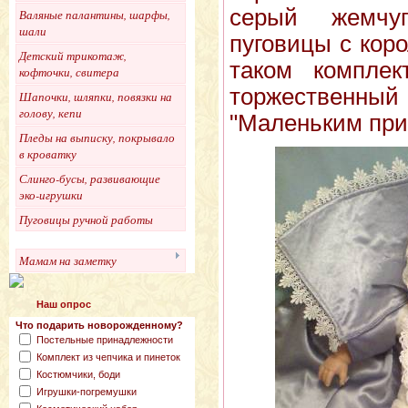
серый жемчу
Валяные палантины, шарфы,
шали
пуговицы с кор
Детский трикотаж,
таком компле
кофточки, свитера
торжествен
Шапочки, шляпки, повязки на
голову, кепи
"Маленьким при
Пледы на выписку, покрывало
в кроватку
Слинго-бусы, развивающие
эко-игрушки
Пуговицы ручной работы
Мамам на заметку
Наш опрос
Что подарить новорожденному?
Постельные принадлежности
Комплект из чепчика и пинеток
Костюмчики, боди
Игрушки-погремушки