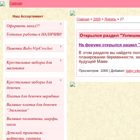
Главная
Наш Ассортимент
Главная
»
2009
»
Январь
»
27
Оформить заказ!!!
Готовые работы в НАЛИЧИИ!
Открылся раздел "Успешн
На форуме открылся раздел 
Пинетки Baby-VipCrochet
В этом разделе вы найдете по
планировании беременности, за
будущей Маме.
Крестильные наборы для
мальчиков
Просмотров:
1069
|
Добавил:
baby-vip
Крестильные наборы для
девочек
Платья для девочек нарядные
Валяные платья для девочек
"Эксклюзив"
Валяные палантины, шарфы,
шали
Детский трикотаж,
кофточки, свитера