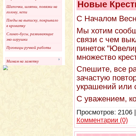
Новые Крест
Шапочки, шляпки, повязки на
голову, кепи
С Началом Весн
Пледы на выписку, покрывало
в кроватку
Мы хотим сообщ
Слинго-бусы, развивающие
связи с чем вы
эко-игрушки
пинеток "Ювели
Пуговицы ручной работы
множество крес
Мамам на заметку
Спешите, все р
зачастую повтор
украшений или 
С уважением, к
Просмотров:
2106
Комментарии (0)