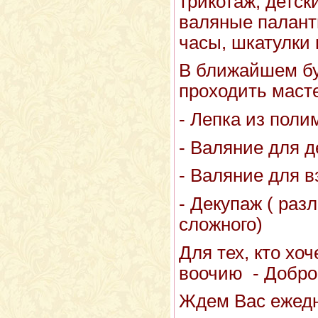
трикотаж, детск
валяные паланти
часы, шкатулки 
В ближайшем бу
проходить масте
- Лепка из поли
- Валяние для д
- Валяние для 
- Декупаж ( раз
сложного)
Для тех, кто хо
воочию - Добро
Ждем Вас ежедне