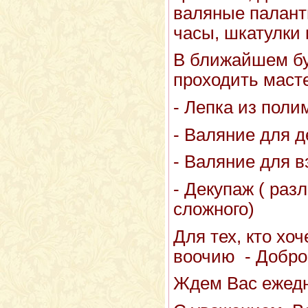
валяные паланти
часы, шкатулки 
В ближайшем бу
проходить масте
- Лепка из поли
- Валяние для д
- Валяние для 
- Декупаж ( раз
сложного)
Для тех, кто хо
воочию - Добро
Ждем Вас ежедне