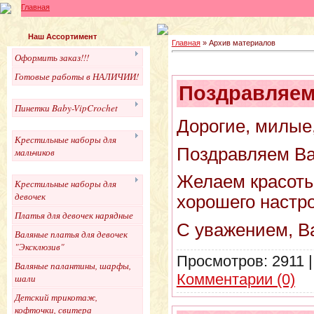
Главная
Наш Ассортимент
Главная
»
Архив материалов
Оформить заказ!!!
Готовые работы в НАЛИЧИИ!
Поздравляем 
Пинетки Baby-VipCrochet
Дорогие, милые
Крестильные наборы для
Поздравляем Ва
мальчиков
Желаем красоты,
Крестильные наборы для
девочек
хорошего настр
Платья для девочек нарядные
С уважением, В
Валяные платья для девочек
"Эксклюзив"
Просмотров:
2911
Валяные палантины, шарфы,
Комментарии (0)
шали
Детский трикотаж,
кофточки, свитера