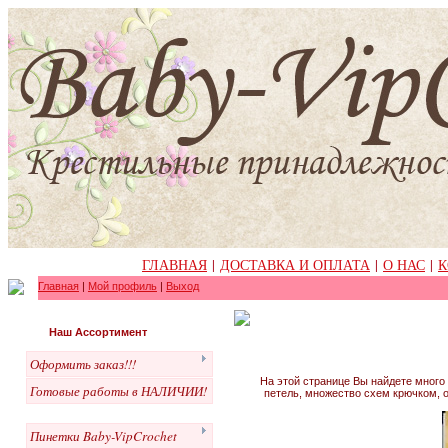
ГЛАВНАЯ
|
ДОСТАВКА И ОПЛАТА
|
О НАС
|
К
Главная
|
Мой профиль
|
Выход
Наш Ассортимент
Оформить заказ!!!
На этой странице Вы найдете много
Готовые работы в НАЛИЧИИ!
петель, множество схем крючком, о
Пинетки Baby-VipCrochet