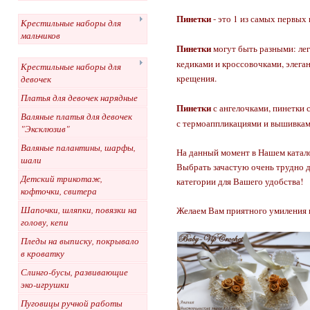
Пинетки
- это 1 из самых первых
Крестильные наборы для
мальчиков
Пинетки
могут быть разными: ле
кедиками и кроссовочками, элега
Крестильные наборы для
крещения.
девочек
Платья для девочек нарядные
Пинетки
с ангелочками, пинетки 
Валяные платья для девочек
с термоаппликациями и вышивками
"Эксклюзив"
Валяные палантины, шарфы,
На данный момент в Нашем катало
шали
Выбрать зачастую очень трудно д
Детский трикотаж,
категории для Вашего удобства!
кофточки, свитера
Шапочки, шляпки, повязки на
Желаем Вам приятного умиления и
голову, кепи
Пледы на выписку, покрывало
в кроватку
Слинго-бусы, развивающие
эко-игрушки
Пуговицы ручной работы