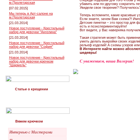
спереди подошвы для того чтобы у н
м.Пролетарская
убавить или по-другому сократить пе
Увидели свое творение? Получилось
[07.02.2015]
Мы теперь в Арт-салоне на
Теперь вспомните, какие красивые уз
м.Пролетарская
Если знаете, зачем Вам схема?! Имп
Детские пинетки – это простор для ф
[21.03.2014]
есть и поэкспериментируйте!
Новое поступление - Крестильный
Вот видите, у Вас наверняка получил
набор для девочки "Ангелина"
[21.03.2014]
Такая стратегия может быть применим
уметь делать выкройки своих издели
Новое поступление - Крестильный
рельеф изделий! А схемы узоров или 
набор для девочки "София"
В Интернете найти можно абсолютн
[21.03.2014]
шедевры!
Новое поступление - Крестильный
С уважением, ваша Валерия!
набор для девочки крючком
"Шармель"
Статьи о крещении
Вяжем крючком
Интервью с Мастерами