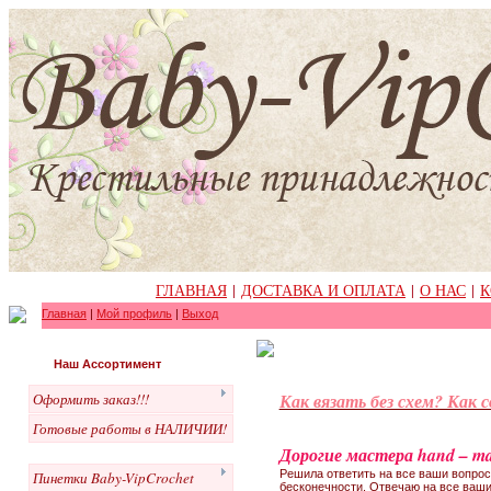
ГЛАВНАЯ
|
ДОСТАВКА И ОПЛАТА
|
О НАС
|
К
Главная
|
Мой профиль
|
Выход
Наш Ассортимент
Оформить заказ!!!
Как вязать без схем? Как 
Готовые работы в НАЛИЧИИ!
Дорогие мастера hand – m
Решила ответить на все ваши вопрос
Пинетки Baby-VipCrochet
бесконечности. Отвечаю на все ваш