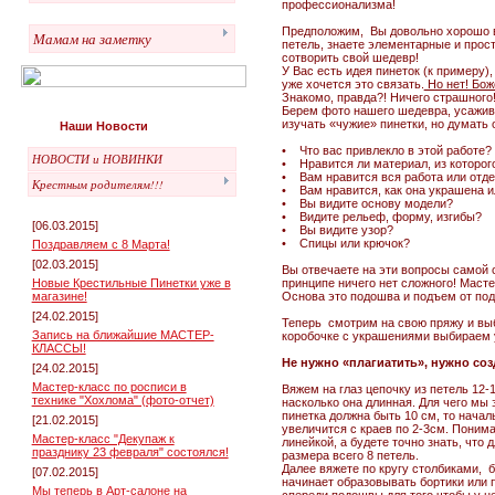
профессионализма!
Предположим, Вы довольно хорошо вя
Мамам на заметку
петель, знаете элементарные и прост
сотворить свой шедевр!
У Вас есть идея пинеток (к примеру)
уже хочется это связать.
Но нет! Бож
Знакомо, правда?! Ничего страшного
Берем фото нашего шедевра, усажива
изучать «чужие» пинетки, но думать 
Наши Новости
• Что вас привлекло в этой работе?
НОВОСТИ и НОВИНКИ
• Нравится ли материал, из которог
• Вам нравится вся работа или отд
Крестным родителям!!!
• Вам нравится, как она украшена и
• Вы видите основу модели?
• Видите рельеф, форму, изгибы?
[06.03.2015]
• Вы видите узор?
• Спицы или крючок?
Поздравляем с 8 Марта!
[02.03.2015]
Вы отвечаете на эти вопросы самой с
Новые Крестильные Пинетки уже в
принципе ничего нет сложного! Масте
магазине!
Основа это подошва и подъем от под
[24.02.2015]
Теперь смотрим на свою пряжу и выби
Запись на ближайшие МАСТЕР-
коробочке с украшениями выбираем у
КЛАССЫ!
Не нужно «плагиатить», нужно соз
[24.02.2015]
Мастер-класс по росписи в
Вяжем на глаз цепочку из петель 12-
технике "Хохлома" (фото-отчет)
насколько она длинная. Для чего мы
пинетка должна быть 10 см, то начал
[21.02.2015]
увеличится с краев по 2-3см. Понима
Мастер-класс "Декупаж к
линейкой, а будете точно знать, что 
празднику 23 февраля" состоялся!
размера всего 8 петель.
Далее вяжете по кругу столбиками, б
[07.02.2015]
начинает образовывать бортики или п
Мы теперь в Арт-салоне на