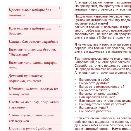
А теперь объясню почему, так однозн
Но прежде чем, мы приступим к конкр
Крестильные наборы для
тетрадку и приготовимся учиться и в
________________________________
мальчиков
Ни для кого, наверное, не секрет, чт
нужно) косметологию, технику продаж
косметической марке!
Как меня только ни называли, и тира
Крестильные наборы для
много требовала, много практиковали
девочек
зарабатывать, не зная основ продаж 
думать и гадать?! Зачем эти десятки
Платья для девочек нарядные
Я не унималась и гоняла их по всем 
порядке, как только я их бросала, н
Валяные платья для девочек
думать и додумывать и главное импро
"Эксклюзив"
Так и получилось, многие мои учени
Валяные палантины, шарфы,
направлений, а многие даже открыли 
Спасибо, за то, что не дала, готовые
шали
Не правда ли похоже на новичков по 
А теперь я хочу также, как и своим 
Детский трикотаж,
• Вы уверены в себе?
кофточки, свитера
• Вы умеете думать?
• Вы умеете импровизировать?
Шапочки, шляпки, повязки на
• Вы умеете мечтать?
голову, кепи
• Вы можете представлять?
• Вам нравится вязание?
• Вам нравится учиться и постигать
Пледы на выписку, покрывало
• Вы радуетесь своим успехам?
в кроватку
• Вы самокритичны?
• Вы любите работать?
Слинго-бусы, развивающие
Если хотя бы на 3 вопроса Вы ответи
эко-игрушки
собственные шедевры, не равняясь н
Для того чтобы вязать без схем, вы 
Пуговицы ручной работы
значит,
первый совет – Научитесь 