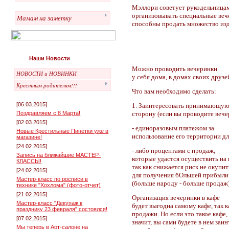
Мэллори советует рукодельница
организовывать специальные вечер
Мамам на заметку
способны продать множество изд
Наши Новости
Можно проводить вечеринки
НОВОСТИ и НОВИНКИ
у себя дома, в домах своих друзей
Крестным родителям!!!
Что вам необходимо сделать:
[06.03.2015]
1. Заинтересовать принимающу
Поздравляем с 8 Марта!
сторону (если вы проводите вече
[02.03.2015]
- единоразовым платежом за
Новые Крестильные Пинетки уже в
использование его территории д
магазине!
[24.02.2015]
- либо процентами с продаж,
Запись на ближайшие МАСТЕР-
которые удастся осуществить на 
КЛАССЫ!
так как снижается риск не окупит
[24.02.2015]
для получения бОльшей прибыли 
Мастер-класс по росписи в
(больше народу - больше продаж)
технике "Хохлома" (фото-отчет)
[21.02.2015]
Организация вечеринки в кафе
Мастер-класс "Декупаж к
будет выгодна самому кафе, так 
празднику 23 февраля" состоялся!
продажи. Но если это такое кафе
[07.02.2015]
значит, вы сами будете в нем заи
Мы теперь в Арт-салоне на