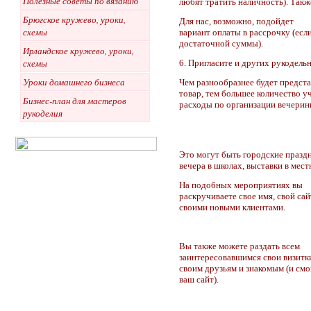
Полезные советы по вязанию
любят тратить наличность). Такж
Брюгское кружево, уроки,
Для нас, возможно, подойдет
схемы
вариант оплаты в рассрочку (есл
достаточной суммы).
Ирландское кружево, уроки,
схемы
6. Пригласите и других рукодель
Уроки домашнего бизнеса
Чем разнообразнее будет предст
товар, тем большее количество у
Бизнес-план для мастеров
расходы по организации вечерин
рукоделия
Это могут быть городские празд
вечера в школах, выставки в мест
На подобных мероприятиях вы
раскручиваете свое имя, свой са
своими новыми клиентами.
Вы также можете раздать всем
заинтересовавшимся свои визитки
своим друзьям и знакомым (и см
ваш сайт).