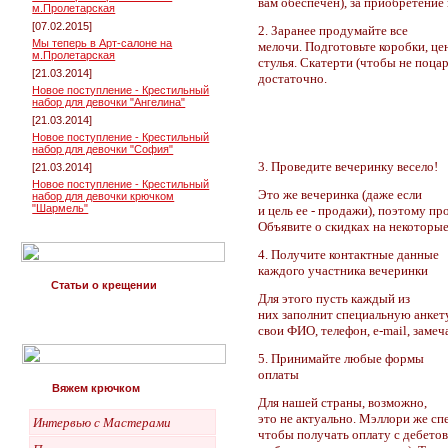
вам обеспечен), за приобретение
м.Пролетарская
[07.02.2015]
2. Заранее продумайте все
Мы теперь в Арт-салоне на
мелочи. Подготовьте коробки, це
м.Пролетарская
стулья. Скатерти (чтобы не поца
[21.03.2014]
достаточно.
Новое поступление - Крестильный
набор для девочки "Ангелина"
[21.03.2014]
Новое поступление - Крестильный
набор для девочки "София"
3. Проведите вечеринку весело!
[21.03.2014]
Новое поступление - Крестильный
Это же вечеринка (даже если
набор для девочки крючком
"Шармель"
и цель ее - продажи), поэтому пр
Объявите о скидках на некоторые
4. Получите контактные данные
каждого участника вечеринки
Статьи о крещении
Для этого пусть каждый из
них заполнит специальную анкету
свои ФИО, телефон, e-mail, заме
5. Принимайте любые формы
оплаты
Вяжем крючком
Для нашей страны, возможно,
это не актуально. Мэллори же сп
Интервью с Мастерами
чтобы получать оплату с дебето