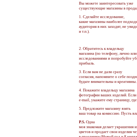
Вы можете заинтересовать уже
существующие магазины в продаж
1. Сделайте исследование,
какие магазины наиболее подходя
аудитория в них заходят, не увид
и т.п.).
2. Обратитесь к владельцу
магазина (по телефону, лично или
исследованиями и попробуйте уб
прибыль.
3. Если вам не дали сразу
согласия, напомните о себе поздн
будьте внимательны и креативны.
4. Покажите владельцу магазина
фотографии ваших изделий. Если 
e-mail, укажите ему страницу, гд
5. Предложите магазину взять
ваш товар на комиссию. Пусть вл
P.S.
Одна
моя знакомая делает украшения из
цветов и продает свои изделия ч
в праздники (Новый год и 8 марта