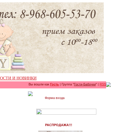
ОСТИ И НОВИНКИ
Вы вошли как
Гость
| Группа "
Гости-Бабочки
" |
RSS
Форма входа
РАСПРОДАЖА!!!