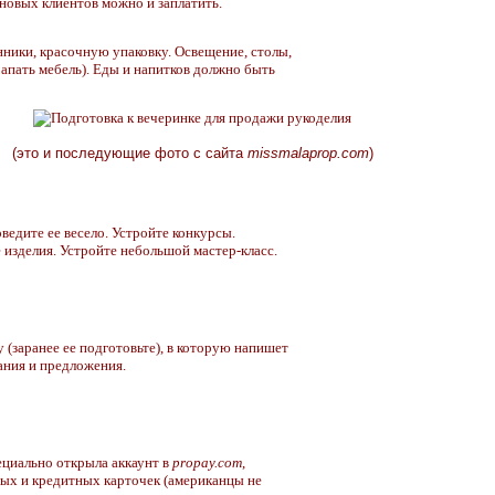
 новых клиентов можно и заплатить.
нники, красочную упаковку. Освещение, столы,
рапать мебель). Еды и напитков должно быть
(это и последующие фото с сайта
missmalaprop.com
)
оведите ее весело. Устройте конкурсы.
 изделия. Устройте небольшой мастер-класс.
 (заранее ее подготовьте), в которую напишет
чания и предложения.
ециально открыла аккаунт в
propay.com
,
вых и кредитных карточек (американцы не