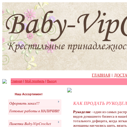
ГЛАВНАЯ
|
ДОСТА
Главная
|
Мой профиль
|
Выход
Наш Ассортимент
КАК ПРОДАТЬ РУКОДЕ
Оформить заказ!!!
Готовые работы в НАЛИЧИИ!
Рукоделие
- один из самых расп
видов домашнего бизнеса в нашей
тотального дефицита, когда легк
Пинетки Baby-VipCrochet
женщины научились шить, вязать,