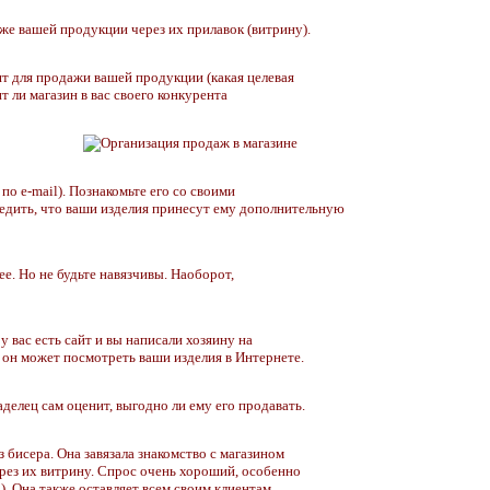
е вашей продукции через их прилавок (витрину).
т для продажи вашей продукции (какая целевая
ит ли магазин в вас своего конкурента
 по e-mail). Познакомьте его со своими
едить, что ваши изделия принесут ему дополнительную
ее. Но не будьте навязчивы. Наоборот,
у вас есть сайт и вы написали хозяину на
е он может посмотреть ваши изделия в Интернете.
аделец сам оценит, выгодно ли ему его продавать.
 бисера. Она завязала знакомство с магазином
ерез их витрину. Спрос очень хороший, особенно
). Она также оставляет всем своим клиентам