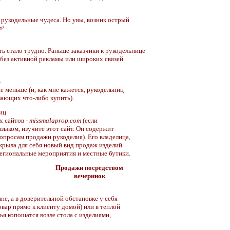
 рукодельные чудеса. Но увы, возник острый
л?
ть стало трудно. Раньше заказчики к рукодельнице
я без активной рекламы или широких связей
ь
е меньше (и, как мне кажется, рукодельниц
лающих что-либо купить).
иц
х сайтов -
missmalaprop.com
(если
языком, изучите этот сайт. Он содержит
опросам продажи рукоделия). Его владелица,
крыла для себя новый вид продаж изделий
 региональные мероприятия и местные бутики.
Продажи посредством
вечеринок
не, а в доверительной обстановке у себя
овар прямо к клиенту домой) или в теплой
ья копошатся возле стола с изделиями,