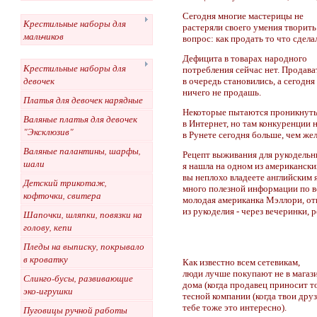
Сегодня многие мастерицы не
Крестильные наборы для
растеряли своего умения творить
мальчиков
вопрос: как продать то что сдела
Дефицита в товарах народного
Крестильные наборы для
потребления сейчас нет. Продава
девочек
в очередь становились, а сегодн
ничего не продашь.
Платья для девочек нарядные
Некоторые пытаются проникнут
Валяные платья для девочек
в Интернет, но там конкуренции н
"Эксклюзив"
в Рунете сегодня больше, чем же
Валяные палантины, шарфы,
Рецепт выживания для рукодельн
шали
я нашла на одном из американски
вы неплохо владеете английским 
Детский трикотаж,
много полезной информации по в
кофточки, свитера
молодая американка Мэллори, от
из рукоделия - через вечеринки,
Шапочки, шляпки, повязки на
голову, кепи
Пледы на выписку, покрывало
в кроватку
Как известно всем сетевикам,
люди лучше покупают не в магази
Слинго-бусы, развивающие
дома (когда продавец приносит т
эко-игрушки
тесной компании (когда твои друз
тебе тоже это интересно).
Пуговицы ручной работы