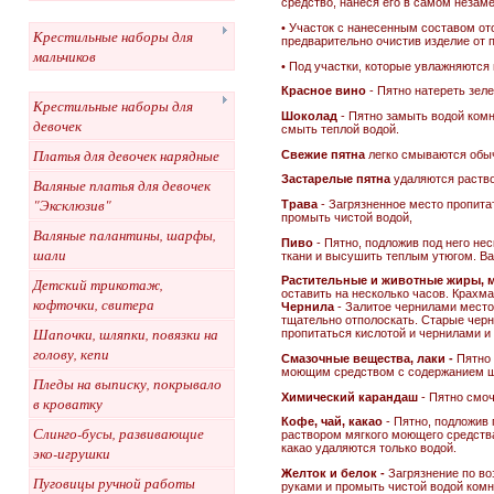
средство, нанеся его в самом незам
• Участок с нанесенным составом ото
Крестильные наборы для
предварительно очистив изделие от 
мальчиков
• Под участки, которые увлажняются
Красное вино
- Пятно натереть зел
Крестильные наборы для
Шоколад
- Пятно замыть водой комн
девочек
смыть теплой водой.
Платья для девочек нарядные
Свежие пятна
легко смываются обыч
Застарелые пятна
удаляются раство
Валяные платья для девочек
"Эксклюзив"
Трава
- Загрязненное место пропита
промыть чистой водой,
Валяные палантины, шарфы,
Пиво
- Пятно, подложив под него не
шали
ткани и высушить теплым утюгом. Ва
Растительные и животные жиры, м
Детский трикотаж,
оставить на несколько часов. Крахма
кофточки, свитера
Чернила
- Залитое чернилами место
тщательно отполоскать. Старые черн
Шапочки, шляпки, повязки на
пропитаться кислотой и чернилами и
голову, кепи
Смазочные вещества, лаки -
Пятно 
моющим средством с содержанием ще
Пледы на выписку, покрывало
Химический карандаш
- Пятно смоч
в кроватку
Кофе, чай, какао
- Пятно, подложив 
Слинго-бусы, развивающие
раствором мягкого моющего средств
какао удаляются только водой.
эко-игрушки
Желток и белок -
Загрязнение по во
Пуговицы ручной работы
руками и промыть чистой водой ком