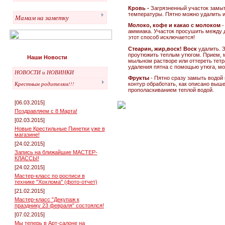
Кровь -
Загрязненный участок замыт
температуры. Пятно можно удалить и
Мамам на заметку
Молоко, кофе и какао с молоком
-
аммиака. Участок просушить между 
этот способ исключается!
Стеарин, жир,воск! Воск
удалить. 
проутюжить теплым утюгом. Прием, ме
Наши Новости
мыльном растворе или оттереть тетр
удаления пятна с помощью утюга, мо
НОВОСТИ и НОВИНКИ
Фрукты
- Пятно сразу замыть водой 
Крестным родителям!!!
контур обработать, как описано выш
прополаскиванием теплой водой.
[06.03.2015]
Поздравляем с 8 Марта!
[02.03.2015]
Новые Крестильные Пинетки уже в
магазине!
[24.02.2015]
Запись на ближайшие МАСТЕР-
КЛАССЫ!
[24.02.2015]
Мастер-класс по росписи в
технике "Хохлома" (фото-отчет)
[21.02.2015]
Мастер-класс "Декупаж к
празднику 23 февраля" состоялся!
[07.02.2015]
Мы теперь в Арт-салоне на