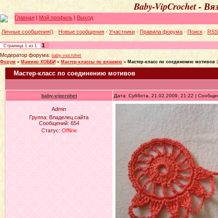
Baby-VipCrochet - В
Главная
|
Мой профиль
|
Выход
Личные сообщения()
·
Новые сообщения
·
Участники
·
Правила форума
·
Поиск
·
RSS
1
Страница
1
из
1
Модератор форума:
baby-vipcrohet
Форум
»
Мамино ХОББИ
»
Мастер-классы по вязанию
»
Мастер-класс по соединению мотивов
Мастер-класс по соединению мотивов
baby-vipcrohet
Дата: Суббота, 21.02.2009, 21:22 | Сообщ
Admin
Группа: Владелец сайта
Сообщений:
654
Статус:
Offline