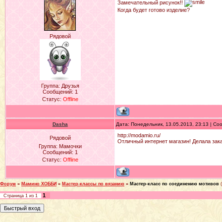
Замечательный рисунок!!
Когда будет готово изделие?
Рядовой
Группа: Друзья
Сообщений:
1
Статус:
Offline
Dasha
Дата: Понедельник, 13.05.2013, 23:13 | С
http://modamio.ru/
Рядовой
Отличный интернет магазин! Делала заказ
Группа: Мамочки
Сообщений:
1
Статус:
Offline
Форум
»
Мамино ХОББИ
»
Мастер-классы по вязанию
»
Мастер-класс по соединению мотивов
1
Страница
1
из
1