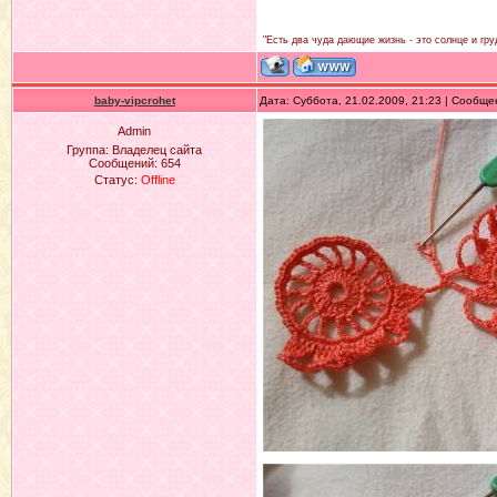
"Есть два чуда дающие жизнь - это солнце и гру
baby-vipcrohet
Дата: Суббота, 21.02.2009, 21:23 | Сообщ
Admin
Группа: Владелец сайта
Сообщений:
654
Статус:
Offline