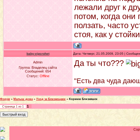
лежали друг к др
потом, когда они
ползать, часто у
стоя, как у стойк
baby-vipcrohet
Дата: Четверг, 21.05.2009, 23:05 | Сообще
Да ты что???
Admin
Группа: Владелец сайта
Сообщений:
654
Статус:
Offline
"Есть два чуда дающ
Форум
»
Малыш дома
»
Уход за Близнецами
»
Кормим Близняшек
1
Страница
1
из
1
Cop