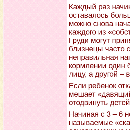
Каждый раз начин
оставалось боль
можно снова нач
каждого из «собст
Груди могут прин
близнецы часто с
неправильная наг
кормлении один б
лицу, а другой – 
Если ребенок отк
мешает «давящий
отодвинуть детей 
Начиная с 3 – 6 
называемые «ска