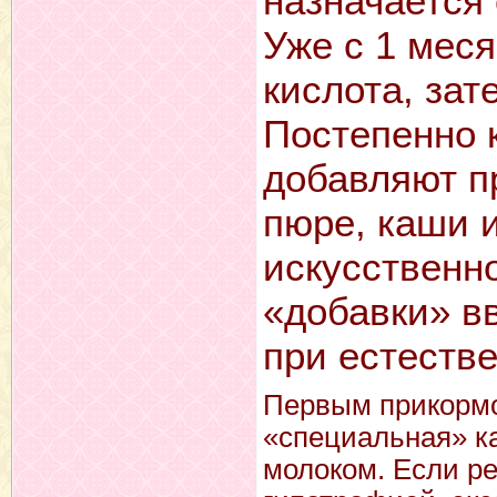
назначается
Уже с 1 мес
кислота, зат
Постепенно 
добавляют п
пюре, каши и
искусственн
«добавки» в
при естеств
Первым прикормо
«специальная» к
молоком. Если р