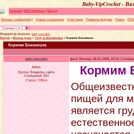
Baby-VipCrochet - В
Главная
|
Мой профиль
|
Выход
Личные сообщения()
·
Новые сообщения
·
Участники
·
Правила форума
·
Поиск
·
RSS
1
Страница
1
из
1
Модератор форума:
baby-vipcrohet
Форум
»
Малыш дома
»
Уход за Близнецами
»
Кормим Близняшек
Кормим Близняшек
baby-vipcrohet
Дата: Пятница, 06.02.2009, 19:34 | Сообщ
Кормим Б
Admin
Группа: Владелец сайта
Сообщений:
654
Статус:
Offline
Общеизвестн
пищей для м
является гру
естественно