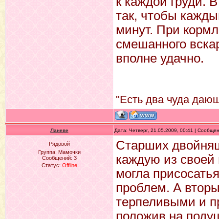
к каждой груди. 
так, чтобы кажды
минут. При кормл
смешанного вскар
вполне удачно.
"Есть два чуда дающ
Ланеве
Дата: Четверг, 21.05.2009, 00:41 | Сообще
Старших двойняше
Рядовой
Группа: Мамочки
каждую из своей 
Сообщений:
3
Статус:
Offline
могла присосатья
проблем. А втор
терпеливыми и пр
положив на подуш