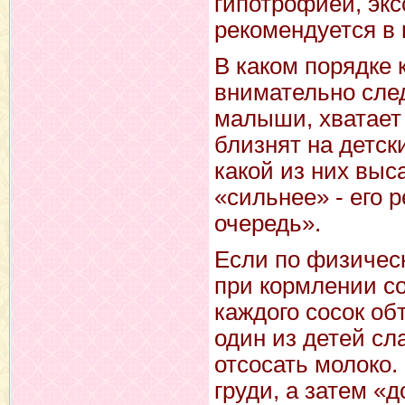
гипотрофией, эк
рекомендуется в 
В каком порядке 
внимательно сле
малыши, хватает
близнят на детск
какой из них выс
«сильнее» - его 
очередь».
Если по физическ
при кормлении с
каждого сосок об
один из детей сла
отсосать молоко.
груди, а затем «д