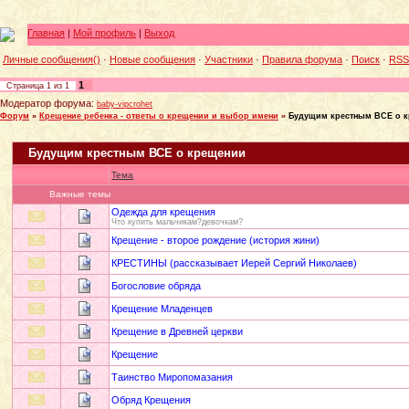
Главная
|
Мой профиль
|
Выход
Личные сообщения()
·
Новые сообщения
·
Участники
·
Правила форума
·
Поиск
·
RSS
1
Страница
1
из
1
Модератор форума:
baby-vipcrohet
Форум
»
Крещение ребенка - ответы о крещении и выбор имени
»
Будущим крестным ВСЕ о 
Будущим крестным ВСЕ о крещении
Тема
Важные темы
Одежда для крещения
Что купить мальчикам?девочкам?
Крещение - второе рождение (история жини)
КРЕСТИНЫ (рассказывает Иерей Сергий Николаев)
Богословие обряда
Крещение Младенцев
Крещение в Древней церкви
Крещение
Таинство Миропомазания
Обряд Крещения