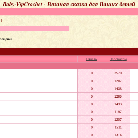
Baby-VipCrochet - Вязаная сказка для Ваших детей
]
крещении
Ответы
Просмотры
0
3570
0
1207
0
1436
0
1285
0
1433
0
1197
0
1207
0
1211
0
1314