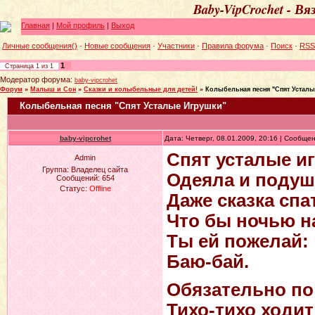
Baby-VipCrochet - В
Главная
|
Мой профиль
|
Выход
Личные сообщения()
·
Новые сообщения
·
Участники
·
Правила форума
·
Поиск
·
RSS
1
Страница
1
из
1
Модератор форума:
baby-vipcrohet
Форум
»
Малыш и Сон
»
Сказки и колыбельные для детей!
»
Колыбельная песня "Спят Усталы
Колыбельная песня "Спят Усталые Игрушки"
baby-vipcrohet
Дата: Четверг, 08.01.2009, 20:16 | Сообще
Спят усталые иг
Admin
Группа: Владелец сайта
Одеяла и подуш
Сообщений:
654
Статус:
Offline
Даже сказка спа
Что бы ночью н
Ты ей пожелай:
Баю-бай.
Обязательно по 
Тихо-тихо ходит