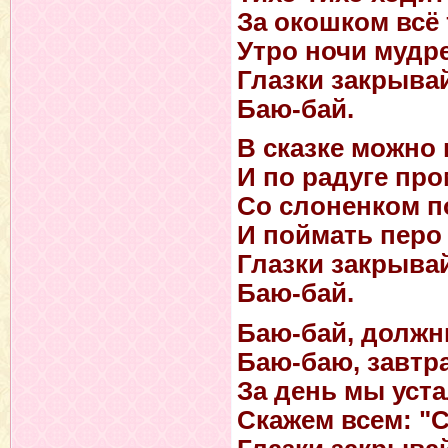
За окошком всё 
Утро ночи мудре
Глазки закрывай
Баю-бай.
В сказке можно 
И по радуге про
Со слоненком п
И поймать перо
Глазки закрывай
Баю-бай.
Баю-бай, должн
Баю-баю, завтра
За день мы уста
Скажем всем: "