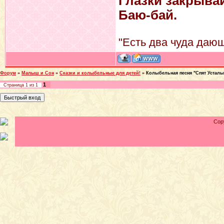
Глазки закрывай
Баю-бай.
"Есть два чуда дающ
Форум
»
Малыш и Сон
»
Сказки и колыбельные для детей!
»
Колыбельная песня "Спят Усталы
1
Страница
1
из
1
Cop