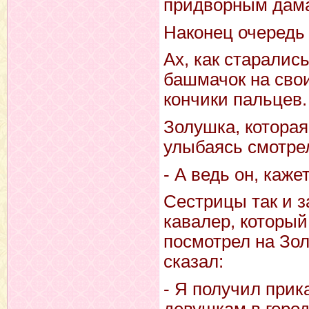
придворным дам
Наконец очередь 
Ах, как старалис
башмачок на свои
кончики пальцев.
Золушка, которая
улыбаясь смотрел
- А ведь он, каже
Сестрицы так и 
кавалер, которы
посмотрел на Зол
сказал:
- Я получил прик
девушкам в город