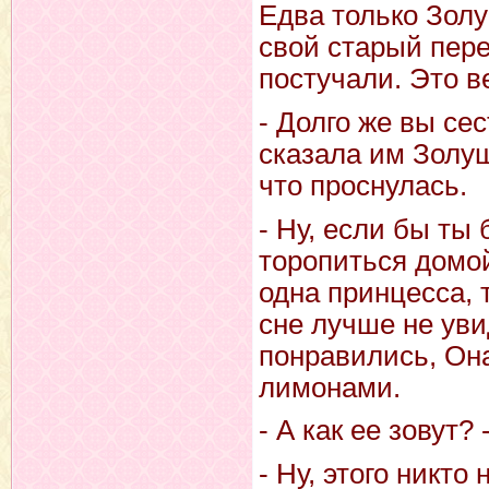
Едва только Золу
свой старый пере
постучали. Это в
- Долго же вы се
сказала им Золуш
что проснулась.
- Ну, если бы ты 
торопиться домой
одна принцесса, 
сне лучше не ув
понравились, Она
лимонами.
- А как ее зовут?
- Ну, этого никто 