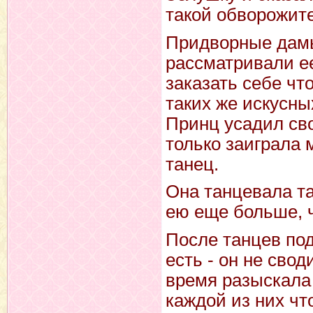
такой обворожит
Придворные дамы
рассматривали ее
заказать себе чт
таких же искусны
Принц усадил сво
только заиграла 
танец.
Она танцевала та
ею еще больше, 
После танцев под
есть - он не свод
время разыскала 
каждой из них чт