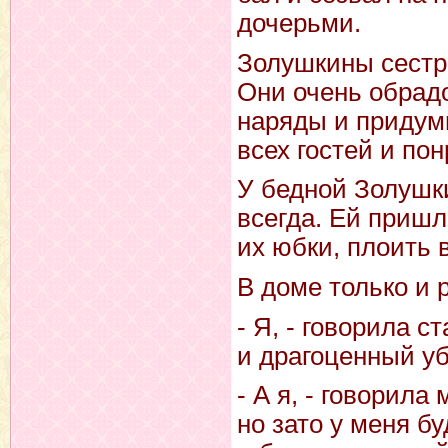
дочерьми.
Золушкины сестр
Они очень обрад
наряды и придумы
всех гостей и по
У бедной Золушк
всегда. Ей пришл
их юбки, плоить 
В доме только и 
- Я, - говорила с
и драгоценный уб
- А я, - говорила
но зато у меня б