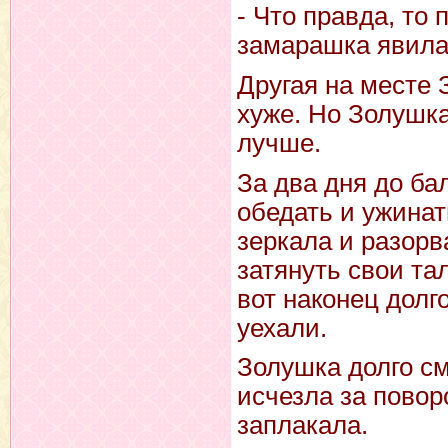
- Что правда, то
замарашка явила
Другая на месте 
хуже. Но Золушка
лучше.
За два дня до ба
обедать и ужинат
зеркала и разор
затянуть свои та
вот наконец долг
уехали.
Золушка долго см
исчезла за повор
заплакала.