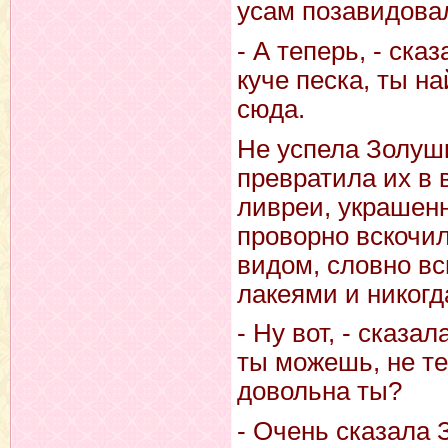
усам позавидовал
- А теперь, - ска
куче песка, ты н
сюда.
Не успела Золушк
превратила их в 
ливреи, украшен
проворно вскочил
видом, словно в
лакеями и никогд
- Ну вот, - сказа
ты можешь, не те
довольна ты?
- Очень сказала 