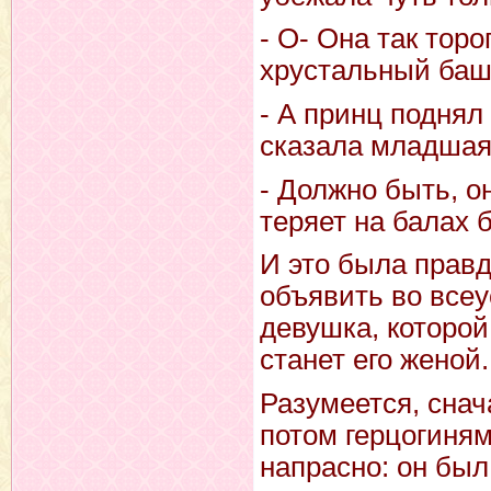
- О- Она так тор
хрустальный башм
- А принц поднял 
сказала младшая
- Должно быть, о
теряет на балах 
И это была правд
объявить во всеу
девушка, которой
станет его женой.
Разумеется, сна
потом герцогиня
напрасно: он был