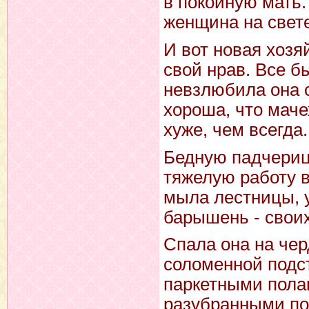
в покойную мать.
женщина на свете
И вот новая хозя
свой нрав. Все бы
невзлюбила она 
хороша, что маче
хуже, чем всегда.
Бедную падчериц
тяжелую работу в
мыла лестницы, 
барышень - своих
Спала она на чер
соломенной подст
паркетными полам
разубранными по