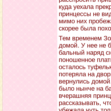
куда уехала прек
принцессы не вид
мимо них пробежа
скорее была похо
Тем временем Зо
домой. У нее не 
бальный наряд сн
поношенное плать
осталось туфелька
потеряла на двор
вернулись домой,
было нынче на ба
вчерашняя принц
рассказывать, что
убежала чуть тол