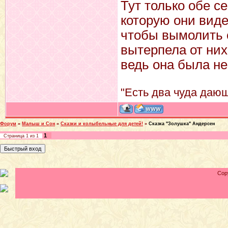
Тут только обе с
которую они виде
чтобы вымолить 
вытерпела от них
ведь она была не
"Есть два чуда дающ
Форум
»
Малыш и Сон
»
Сказки и колыбельные для детей!
»
Сказка "Золушка" Андерсен
1
Страница
1
из
1
Cop