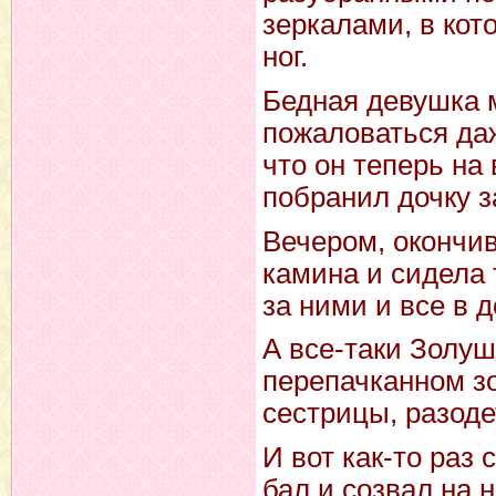
зеркалами, в кот
ног.
Бедная девушка 
пожаловаться даж
что он теперь на 
побранил дочку з
Вечером, окончив
камина и сидела 
за ними и все в 
А все-таки Золуш
перепачканном зо
сестрицы, разоде
И вот как-то раз
бал и созвал на 