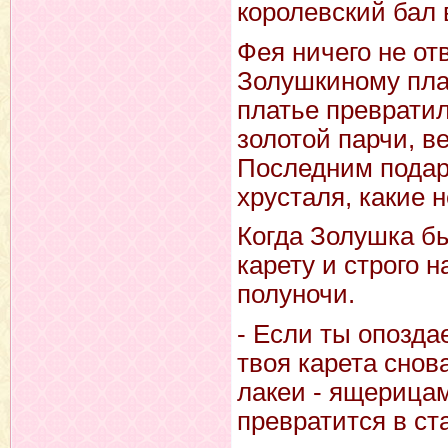
королевский бал 
Фея ничего не от
Золушкиному пла
платье преврати
золотой парчи, 
Последним подар
хрусталя, какие 
Когда Золушка бы
карету и строго 
полуночи.
- Если ты опоздае
твоя карета снов
лакеи - ящерица
превратится в ст