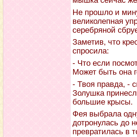
мышка сейчас же
Не прошло и мину
великолепная упр
серебряной сбруе
Заметив, что кре
спросила:
- Что если посмо
Может быть она г
- Твоя правда, - 
Золушка принесла
большие крысы.
Фея выбрала одну
дотронулась до н
превратилась в т