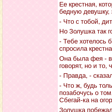
Ее крестная, кот
бедную девушку, 
- Что с тобой, ди
Но Золушка так г
- Тебе хотелось б
спросила крестна
Она была фея - в
говорят, но и то, 
- Правда, - сказ
- Что ж, будь тол
позабочусь о том
Сбегай-ка на ого
Золушка побежал