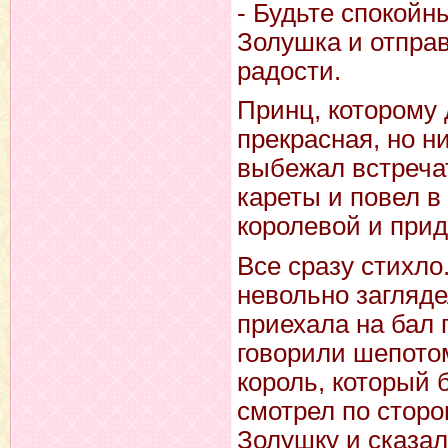
- Будьте спокойны
Золушка и отправ
радости.
Принц, которому 
прекрасная, но н
выбежал встречат
кареты и повел в
королевой и при
Все сразу стихло
невольно загляде
приехала на бал п
говорили шепото
король, который 
смотрел по сторон
Золушку и сказал