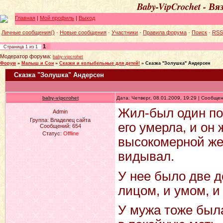
Baby-VipCrochet - В
Главная
|
Мой профиль
|
Выход
Личные сообщения()
·
Новые сообщения
·
Участники
·
Правила форума
·
Поиск
·
RSS
1
Страница
1
из
1
Модератор форума:
baby-vipcrohet
Форум
»
Малыш и Сон
»
Сказки и колыбельные для детей!
»
Сказка "Золушка" Андерсен
Сказка "Золушка" Андерсен
baby-vipcrohet
Дата: Четверг, 08.01.2009, 19:29 | Сообще
Жил-был один по
Admin
Группа: Владелец сайта
его умерла, и он 
Сообщений:
654
Статус:
Offline
высокомерной жен
видывал.
У нее было две д
лицом, и умом, и
У мужа тоже была