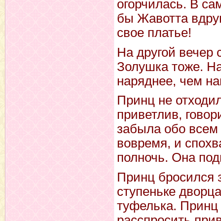
огорчилась. В са
бы Жавотта вдру
свое платье!
На другой вечер 
Золушка тоже. На
наряднее, чем на
Принц не отходил
приветлив, говор
забыла обо всем 
вовремя, и спохв
полночь. Она под
Принц бросился з
ступеньке дворц
туфелька. Принц 
расспросить прив