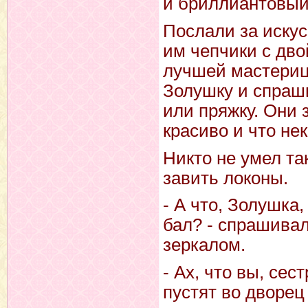
и бриллиантовый 
Послали за иску
им чепчики с дво
лучшей мастериц
Золушку и спраши
или пряжку. Они 
красиво и что не
Никто не умел так
завить локоны.
- А что, Золушка
бал? - спрашивал
зеркалом.
- Ах, что вы, се
пустят во дворец