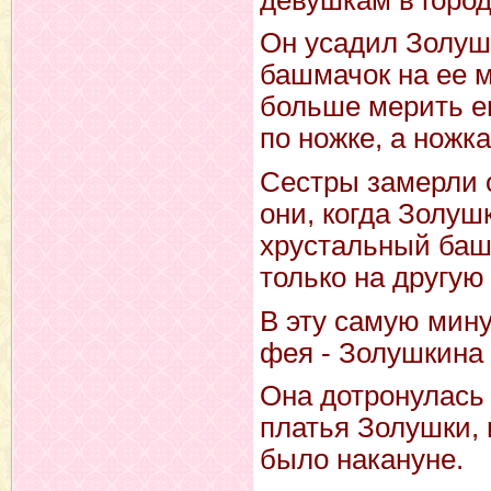
Он усадил Золушк
башмачок на ее м
больше мерить ем
по ножке, а ножк
Сестры замерли 
они, когда Золуш
хрустальный башм
только на другую 
В эту самую мину
фея - Золушкина 
Она дотронулась
платья Золушки, 
было накануне.