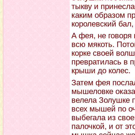
тыкву и принесла
каким образом пр
королевский бал,
А фея, не говоря
всю мякоть. Пото
корке своей волш
превратилась в п
крыши до колес.
Затем фея посла
мышеловке оказ
велела Золушке 
всех мышей по оч
выбегала из свое
палочкой, и от э