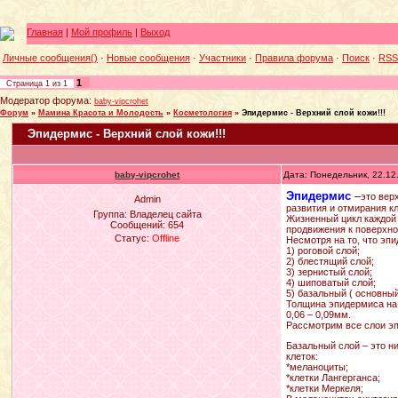
Главная
|
Мой профиль
|
Выход
Личные сообщения()
·
Новые сообщения
·
Участники
·
Правила форума
·
Поиск
·
RSS
1
Страница
1
из
1
Модератор форума:
baby-vipcrohet
Форум
»
Мамина Красота и Молодость
»
Косметология
»
Эпидермис - Верхний слой кожи!!!
Эпидермис - Верхний слой кожи!!!
baby-vipcrohet
Дата: Понедельник, 22.12
Эпидермис
–
это вер
Admin
развития и отмирания кл
Группа: Владелец сайта
Жизненный цикл каждой 
Сообщений:
654
продвижения к поверхно
Статус:
Offline
Несмотря на то, что эпи
1) роговой слой;
2) блестящий слой;
3) зернистый слой;
4) шиповатый слой;
5) базальный ( основный
Толщина эпидермиса на 
0,06 – 0,09мм.
Рассмотрим все слои эп
Базальный слой – это н
клеток:
*меланоциты;
*клетки Лангерганса;
*клетки Меркеля;