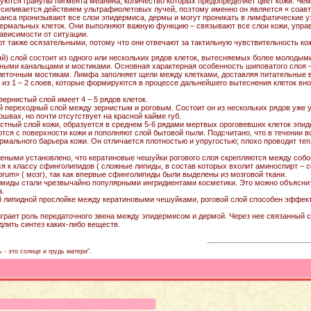
уются гранулы пигмента меанина, количество которых предопределяет цвет кожи. Че
силивается действием ультрафиолетовых лучей, поэтому именно он является « соавт
ганса пронизывают все слои эпидермиса, дермы и могут проникать в лимфатические у
ермальных клеток. Они выполняют важную функцию – связывают все слои кожи, управ
ависимости от ситуации.
т также осязательными, потому что они отвечают за тактильную чувствительность ко
) слой состоит из одного или нескольких рядов клеток, вытесняемых более молодым
ыми канальцами и мостиками. Основная характерная особенность шиповатого слоя – 
клеточным мостикам. Лимфа заполняет щели между клетками, доставляя питательные 
 из 1 – 2 слоев, которые формируются в процессе дальнейшего вытеснения клеток вно
зернистый слой имеет 4 – 5 рядов клеток.
й переходный слой между зернистым и роговым. Состоит он из нескольких рядов уже
ошвах, но почти отсутствует на красной кайме губ.
остный слой кожи, образуется в среднем 5-6 рядами мертвых ороговевших клеток эп
ся с поверхности кожи и пополняют слой бытовой пыли. Подсчитано, что в течении вс
мального барьера кожи. Он отличается плотностью и упругостью; плохо проводит тепло
еными установлено, что кератиновые чешуйки рогового слоя скрепляются между собой
ся к классу сфинголипидов ( сложные липиды, в состав которых вхолит аминоспирт – с
brum» ( мозг), так как впервые сфинголипиды были выделены из мозговой ткани.
миды стали чрезвычайно популярными ингридиентами косметики. Это можно объяснит
а.
 липидной прослойке между кератиновыми чешуйками, роговой слой способен эффекти
грает роль передаточного звена между эпидермисом и дермой. Через нее связанный с
длить синтез каких-либо веществ.
 - это солнце и грудь матери".