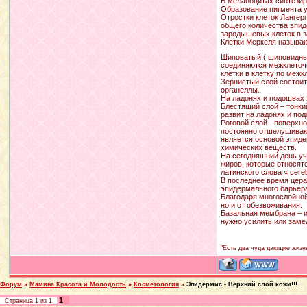
В меланоцитах синтезир
Образование пигмента у
Отростки клеток Лангер
общего количества эпид
зародышевых клеток в з
Клетки Меркеля называю
Шиповатый ( шиповидный
соединяются межклеточн
клетки в клетку по меж
Зернистый слой состоит
органеллы.
На ладонях и подошвах 
Блестящий слой – тонки
развит на ладонях и под
Роговой слой - поверхн
постоянно отшелушивают
является основой эпидер
химических веществ.
На сегодняшний день уч
жиров, которые относят
латинского слова « cere
В последнее время цера
эпидермального барьер
Благодаря многослойной
но и от обезвоживания.
Базальная мембрана – и
нужно усилить или заме
"Есть два чуда дающие жизнь
Форум
»
Мамина Красота и Молодость
»
Косметология
»
Эпидермис - Верхний слой кожи!!!
1
Страница
1
из
1