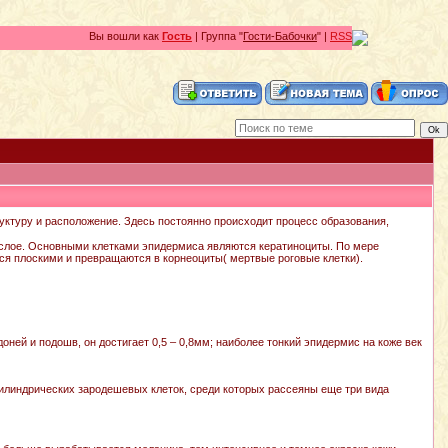
Вы вошли как
Гость
| Группа "
Гости-Бабочки
" |
RSS
уктуру и расположение. Здесь постоянно происходит процесс образования,
 слое. Основными клетками эпидермиса являются кератиноциты. По мере
тся плоскими и превращаются в корнеоциты( мертвые роговые клетки).
ей и подошв, он достигает 0,5 – 0,8мм; наиболее тонкий эпидермис на коже век
цилиндрических зародешевых клеток, среди которых рассеяны еще три вида