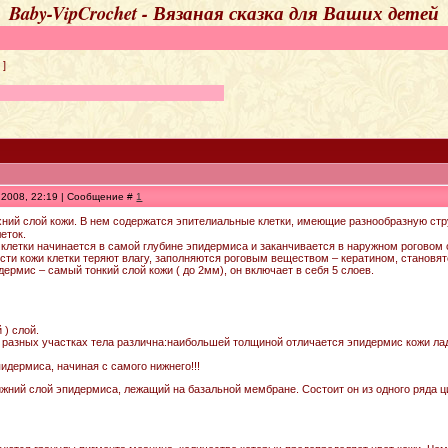
Baby-VipCrochet - Вязаная сказка для Ваших детей
]
.2008, 22:19 | Сообщение #
1
хний слой кожи. В нем содержатся эпителиальные клетки, имеющие разнообразную стр
еток.
клетки начинается в самой глубине эпидермиса и заканчивается в наружном роговом
сти кожи клетки теряют влагу, заполняются роговым веществом – кератином, становя
дермис – самый тонкий слой кожи ( до 2мм), он включает в себя 5 слоев.
 ) слой.
разных участках тела различна:наибольшей толщиной отличается эпидермис кожи ладон
идермиса, начиная с самого нижнего!!!
ижний слой эпидермиса, лежащий на базальной мембране. Состоит он из одного ряда 