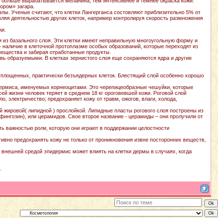
м больше вырабатывается меланина, тем интенсивнее и темнее окраска кожи.
ором» загара.
злы. Ученые считают, что клетки Лангерганса состовляют приблизительно 5% от
ляя деятельностью других клеток, например контролируя скорость размножения
жи.
и из базального слоя. Эти клетки имеют неправильную многоугольную форму и
наличие в клеточной протоплазме особых образований, которые переходят из
вещества и забирая отработанные продукты.
вь образуемыми. В клетках зернистого слоя еще сохраняются ядра и другие
 уплощенных, практически безъядерных клеток. Блестящий слой особенно хорошо
идермиса, именуемых корнеоцитами. Это черепицеобразные чешуйки, которые
ей жизни человек теряет в среднем 18 кг ороговевшей кожи. Роговой слой
, электричество; предохраняет кожу от травм, ожогов, влаги, холода,
 жировой( липидной ) прослойкой. Липидные пласты рогового слоя построены из
фингозин), или церамидов. Свое второе название - церамиды – они пролучили от
ь важностью роли, которую они играют в поддержании целостности
вно предохранять кожу не только от проникновения извне посторонних веществ,
 внешней средой эпидермис может влиять на клетки дермы в случаях, когда